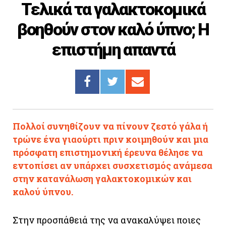
Τελικά τα γαλακτοκομικά
Cooking
βοηθούν στον καλό ύπνο; Η
ΛΛΟΙ ΣΥΝΔΕΣΜΟΙ
επιστήμη απαντά
igma Tv
ημερινή
Ράδιο Πρώτο
 Love Style
Πολλοί συνηθίζουν να πίνουν ζεστό γάλα ή
τρώνε ένα γιαούρτι πριν κοιμηθούν και μια
πρόσφατη επιστημονική έρευνα θέλησε να
εντοπίσει αν υπάρχει συσχετισμός ανάμεσα
στην κατανάλωση γαλακτοκομικών και
καλού ύπνου.
Στην προσπάθειά της να ανακαλύψει ποιες