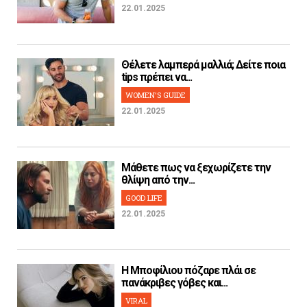
22.01.2025
Θέλετε λαμπερά μαλλιά; Δείτε ποια
tips πρέπει να...
WOMEN'S GUIDE
22.01.2025
Μάθετε πως να ξεχωρίζετε την
θλίψη από την...
GOOD LIFE
22.01.2025
H Μποφίλιου πόζαρε πλάι σε
πανάκριβες γόβες και...
VIRAL