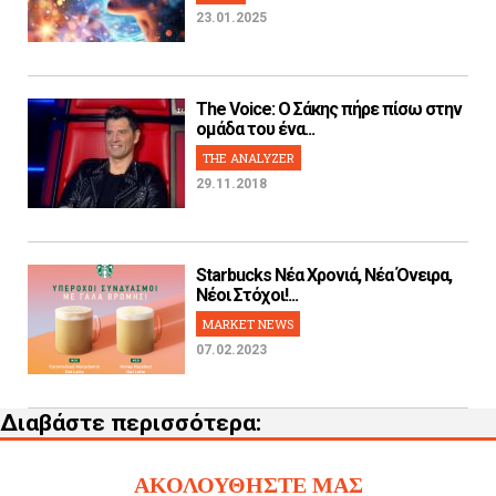
23.01.2025
The Voice: Ο Σάκης πήρε πίσω στην
ομάδα του ένα...
THE ANALYZER
29.11.2018
Starbucks Νέα Χρονιά, Νέα Όνειρα,
Νέοι Στόχοι!...
MARKET NEWS
07.02.2023
Διαβάστε περισσότερα:
ΑΚΟΛΟΥΘΗΣΤΕ ΜΑΣ