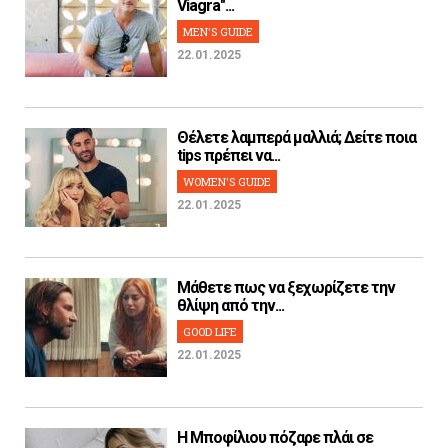
Viagra"...
MEN'S GUIDE
22.01.2025
Θέλετε λαμπερά μαλλιά; Δείτε ποια
tips πρέπει να...
WOMEN'S GUIDE
22.01.2025
Μάθετε πως να ξεχωρίζετε την
θλίψη από την...
GOOD LIFE
22.01.2025
H Μποφίλιου πόζαρε πλάι σε