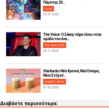
Πέμπτης 23...
ΖΩΔΙΑ
23.01.2025
The Voice: Ο Σάκης πήρε πίσω στην
ομάδα του ένα...
THE ANALYZER
29.11.2018
Starbucks Νέα Χρονιά, Νέα Όνειρα,
Νέοι Στόχοι!...
MARKET NEWS
07.02.2023
Διαβάστε περισσότερα: