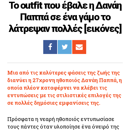
Το outfit που έβαλε η Δανάη
Cooking
Παππά σε ένα γάμο το
ΛΛΟΙ ΣΥΝΔΕΣΜΟΙ
λάτρεψαν πολλές [εικόνες]
igma Tv
ημερινή
Ράδιο Πρώτο
 Love Style
Μια από τις καλύτερες φάσεις της ζωής της
διανύει η 27χρονη ηθοποιός Δανάη Παππά, η
οποία πλέον καταφέρνει να κλέβει τις
εντυπώσεις με τις στιλιστικές επιλογές της
σε πολλές δημόσιες εμφανίσεις της.
Πρόσφατα η νεαρή ηθοποιός εντυπωσίασε
τους πάντες όταν υλοποίησε ένα όνειρό της