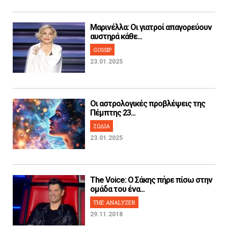
Μαρινέλλα: Οι γιατροί απαγορεύουν
αυστηρά κάθε...
GOSSIP
23.01.2025
Οι αστρολογικές προβλέψεις της
Πέμπτης 23...
ΖΩΔΙΑ
23.01.2025
The Voice: Ο Σάκης πήρε πίσω στην
ομάδα του ένα...
THE ANALYZER
29.11.2018