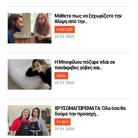
Μάθετε πως να ξεχωρίζετε την
θλίψη από την...
GOOD LIFE
22.01.2025
H Μποφίλιου πόζαρε πλάι σε
πανάκριβες γόβες και...
VIRAL
22.01.2025
ΧΡΥΣΩΜΑΓΕΙΡΕΜΑΤΑ: Όλα όσα θα
δούμε την προσεχή...
TV BITS
23.01.2025