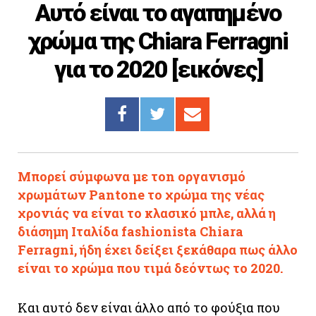
Αυτό είναι το αγαπημένο
Cooking
χρώμα της Chiara Ferragni
ΛΛΟΙ ΣΥΝΔΕΣΜΟΙ
για το 2020 [εικόνες]
igma Tv
ημερινή
Ράδιο Πρώτο
 Love Style
Μπορεί σύμφωνα με τοn οργανισμό
χρωμάτων Pantone το χρώμα της νέας
χρονιάς να είναι το κλασικό μπλε, αλλά η
διάσημη Ιταλίδα fashionista Chiara
Ferragni, ήδη έχει δείξει ξεκάθαρα πως άλλο
είναι το χρώμα που τιμά δεόντως το 2020.
Και αυτό δεν είναι άλλο από το φούξια που