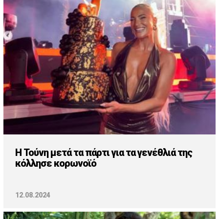
Cooking
ΛΛΟΙ ΣΥΝΔΕΣΜΟΙ
igma Tv
ημερινή
Ράδιο Πρώτο
 Love Style
H Τούνη μετά τα πάρτι για τα γενέθλιά της
κόλλησε κορωνοϊό
12.08.2024