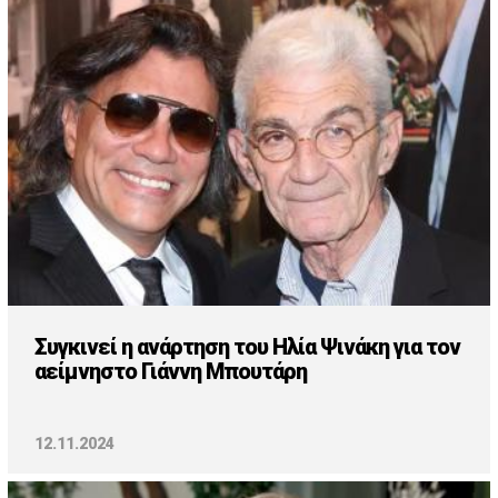
Cooking
ΛΛΟΙ ΣΥΝΔΕΣΜΟΙ
igma Tv
ημερινή
Ράδιο Πρώτο
 Love Style
Συγκινεί η ανάρτηση του Ηλία Ψινάκη για τον
αείμνηστο Γιάννη Μπουτάρη
12.11.2024