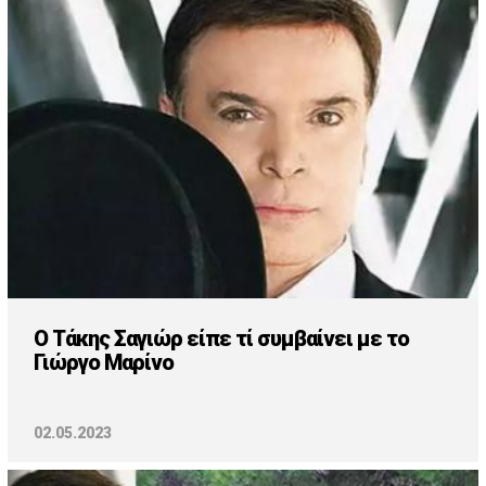
Cooking
ΛΛΟΙ ΣΥΝΔΕΣΜΟΙ
igma Tv
ημερινή
Ράδιο Πρώτο
 Love Style
Ο Τάκης Σαγιώρ είπε τί συμβαίνει με το
Γιώργο Μαρίνο
02.05.2023