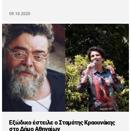
09.10.2020
Εξώδικο έστειλε ο Σταμάτης Κραουνάκης
στο Δήμο Αθηναίων