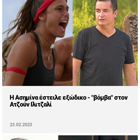
Cooking
ΛΛΟΙ ΣΥΝΔΕΣΜΟΙ
igma Tv
ημερινή
Ράδιο Πρώτο
 Love Style
Η Ασημίνα έστειλε εξώδικο - "βόμβα" στον
Ατζούν Ιλιτζαλί
23.02.2023