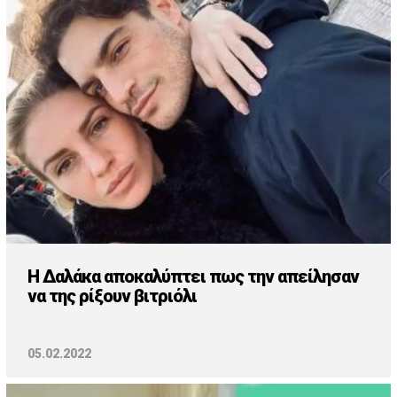
Cooking
ΛΛΟΙ ΣΥΝΔΕΣΜΟΙ
igma Tv
ημερινή
Ράδιο Πρώτο
 Love Style
Η Δαλάκα αποκαλύπτει πως την απείλησαν
να της ρίξουν βιτριόλι
05.02.2022