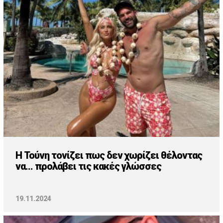
Cooking
ΛΛΟΙ ΣΥΝΔΕΣΜΟΙ
igma Tv
ημερινή
Ράδιο Πρώτο
 Love Style
H Τούνη τονίζει πως δεν χωρίζει θέλοντας
να... προλάβει τις κακές γλώσσες
19.11.2024