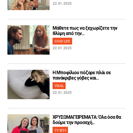
22.01.2025
Μάθετε πως να ξεχωρίζετε την
θλίψη από την...
GOOD LIFE
22.01.2025
H Μποφίλιου πόζαρε πλάι σε
πανάκριβες γόβες και...
VIRAL
22.01.2025
ΧΡΥΣΩΜΑΓΕΙΡΕΜΑΤΑ: Όλα όσα θα
δούμε την προσεχή...
TV BITS