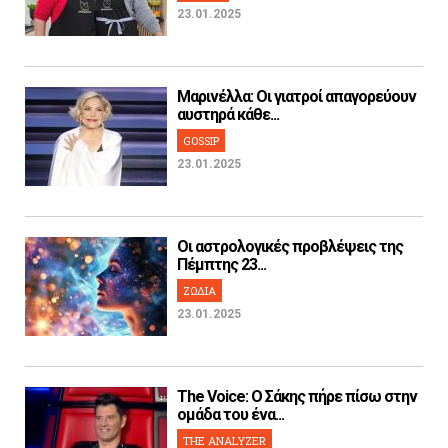
23.01.2025
Μαρινέλλα: Οι γιατροί απαγορεύουν
αυστηρά κάθε...
GOSSIP
23.01.2025
Οι αστρολογικές προβλέψεις της
Πέμπτης 23...
ΖΩΔΙΑ
23.01.2025
The Voice: Ο Σάκης πήρε πίσω στην
ομάδα του ένα...
THE ANALYZER