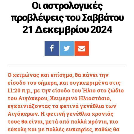
Οι αστρολογικές
Cooking
προβλέψεις του Σαββάτου
ΛΛΟΙ ΣΥΝΔΕΣΜΟΙ
21 Δεκεμβρίου 2024
igma Tv
ημερινή
Ράδιο Πρώτο
 Love Style
Ο χειμώνας και επίσημα, θα κάνει την
είσοδο του σήμερα, και συγκεκριμένα στις
11:20 π.μ., με την είσοδο του Ήλιο στο ζώδιο
του Αιγόκερου, Χειμερινό Ηλιοστάσιο,
εγκαινιάζοντας τα φετινά γενέθλια των
Αιγόκερων. Η φετινή γενέθλια χρονιάς
τους θα είναι, μετά από πολλά χρόνια, πιο
εύκολη και με πολλές ευκαιρίες, καθώς θα