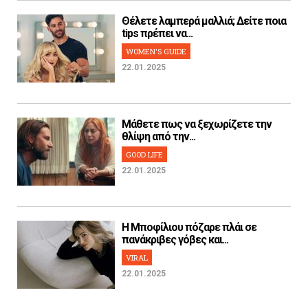
Θέλετε λαμπερά μαλλιά; Δείτε ποια
tips πρέπει να...
WOMEN'S GUIDE
22.01.2025
Μάθετε πως να ξεχωρίζετε την
θλίψη από την...
GOOD LIFE
22.01.2025
H Μποφίλιου πόζαρε πλάι σε
πανάκριβες γόβες και...
VIRAL
22.01.2025