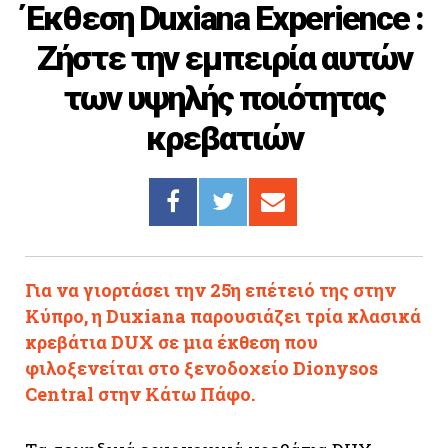
Έκθεση Duxiana Experience :
Cooking
Ζήστε την εμπειρία αυτών
ΛΛΟΙ ΣΥΝΔΕΣΜΟΙ
των υψηλής ποιότητας
igma Tv
κρεβατιών
ημερινή
Ράδιο Πρώτο
 Love Style
Για να γιορτάσει την 25η επέτειό της στην
Κύπρο, η Duxiana παρουσιάζει τρία κλασικά
κρεβάτια DUX σε μια έκθεση που
φιλοξενείται στο ξενοδοχείο Dionysos
Central στην Κάτω Πάφο.