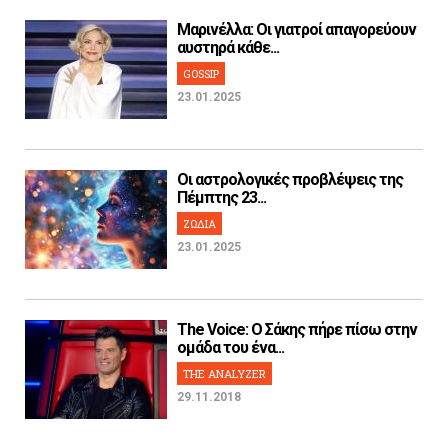
Μαρινέλλα: Οι γιατροί απαγορεύουν
αυστηρά κάθε...
GOSSIP
23.01.2025
Οι αστρολογικές προβλέψεις της
Πέμπτης 23...
ΖΩΔΙΑ
23.01.2025
The Voice: Ο Σάκης πήρε πίσω στην
ομάδα του ένα...
THE ANALYZER
29.11.2018