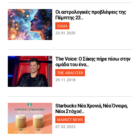
Οι αστρολογικές προβλέψεις της
Πέμπτης 23...
ΖΩΔΙΑ
23.01.2025
The Voice: Ο Σάκης πήρε πίσω στην
ομάδα του ένα...
THE ANALYZER
29.11.2018
Starbucks Νέα Χρονιά, Νέα Όνειρα,
Νέοι Στόχοι!...
MARKET NEWS
07.02.2023