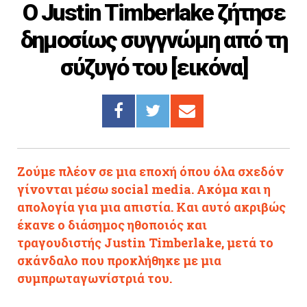
O Justin Timberlake ζήτησε
Cooking
δημοσίως συγγνώμη από τη
ΛΛΟΙ ΣΥΝΔΕΣΜΟΙ
σύζυγό του [εικόνα]
igma Tv
ημερινή
Ράδιο Πρώτο
 Love Style
Ζούμε πλέον σε μια εποχή όπου όλα σχεδόν
γίνονται μέσω social media. Ακόμα και η
απολογία για μια απιστία. Και αυτό ακριβώς
έκανε ο διάσημος ηθοποιός και
τραγουδιστής Justin Timberlake, μετά το
σκάνδαλο που προκλήθηκε με μια
συμπρωταγωνίστριά του.