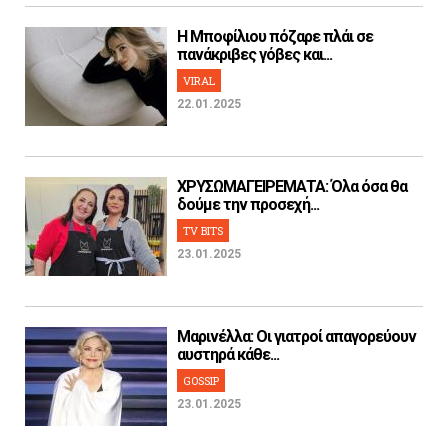
H Μποφίλιου πόζαρε πλάι σε
πανάκριβες γόβες και...
VIRAL
22.01.2025
ΧΡΥΣΩΜΑΓΕΙΡΕΜΑΤΑ: Όλα όσα θα
δούμε την προσεχή...
TV BITS
23.01.2025
Μαρινέλλα: Οι γιατροί απαγορεύουν
αυστηρά κάθε...
GOSSIP
23.01.2025