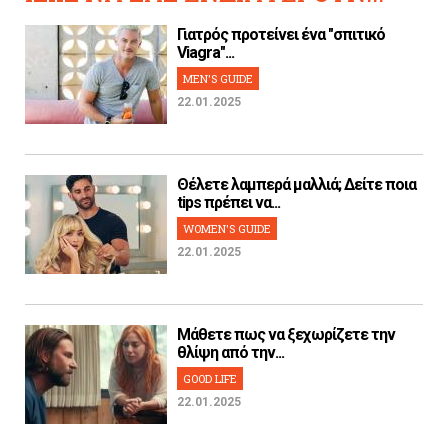
Γιατρός προτείνει ένα "σπιτικό
Viagra"...
MEN'S GUIDE
22.01.2025
Θέλετε λαμπερά μαλλιά; Δείτε ποια
tips πρέπει να...
WOMEN'S GUIDE
22.01.2025
Μάθετε πως να ξεχωρίζετε την
θλίψη από την...
GOOD LIFE
22.01.2025