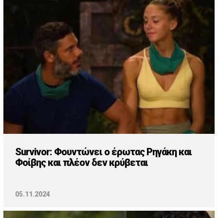
Cooking
ΛΛΟΙ ΣΥΝΔΕΣΜΟΙ
igma Tv
ημερινή
Ράδιο Πρώτο
 Love Style
Survivor: Φουντώνει ο έρωτας Ρηγάκη και
Φοίβης και πλέον δεν κρύβεται
05.11.2024