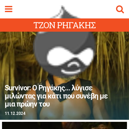
Φόρμα αναζήτησης
Αναζήτηση
ΤΖΟΝ ΡΗΓΑΚΗΣ
gmalive Magazine
Menu
ρχική Sigmalive
Ειδήσεις
Κύπρος
Ελλάδα
Διεθνή
Survivor: Ο Ρηγάκης... λύγισε
Αθλητικά
μιλώντας για κάτι που συνέβη με
ifestyle
μια πρώην του
Videos
11.12.2024
Magazine
ity