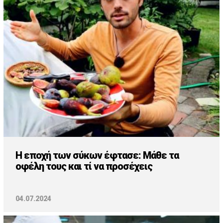
Cooking
ΛΛΟΙ ΣΥΝΔΕΣΜΟΙ
igma Tv
ημερινή
Ράδιο Πρώτο
 Love Style
H εποχή των σύκων έφτασε: Μάθε τα
οφέλη τους και τί να προσέχεις
04.07.2024