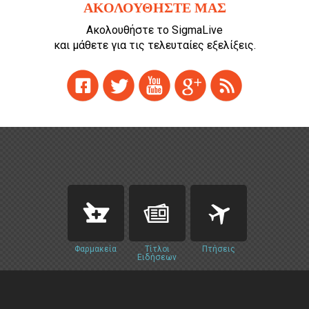
ΑΚΟΛΟΥΘΗΣΤΕ ΜΑΣ
Cooking
Ακολουθήστε το SigmaLive
και μάθετε για τις τελευταίες εξελίξεις.
ΛΛΟΙ ΣΥΝΔΕΣΜΟΙ
igma Tv
ημερινή
Ράδιο Πρώτο
 Love Style
Φαρμακεία
Τίτλοι
Πτήσεις
Ειδήσεων