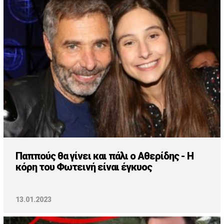
Cooking
ΛΛΟΙ ΣΥΝΔΕΣΜΟΙ
igma Tv
ημερινή
Ράδιο Πρώτο
 Love Style
Παππούς θα γίνει και πάλι ο Αθερίδης - Η
κόρη του Φωτεινή είναι έγκυος
13.01.2023