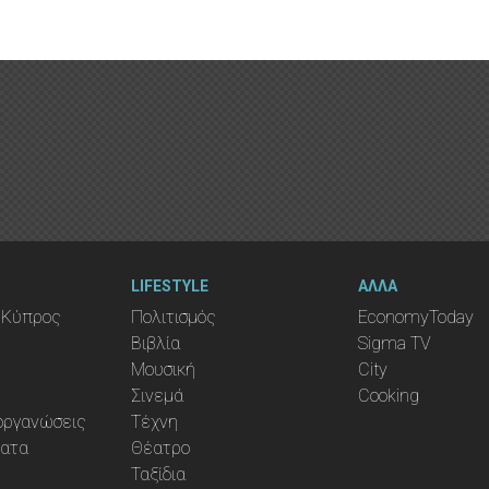
LIFESTYLE
ΑΛΛΑ
 Κύπρος
Πολιτισμός
EconomyToday
Βιβλία
Sigma TV
Μουσική
City
Σινεμά
Cooking
ιοργανώσεις
Τέχνη
ματα
Θέατρο
Ταξίδια