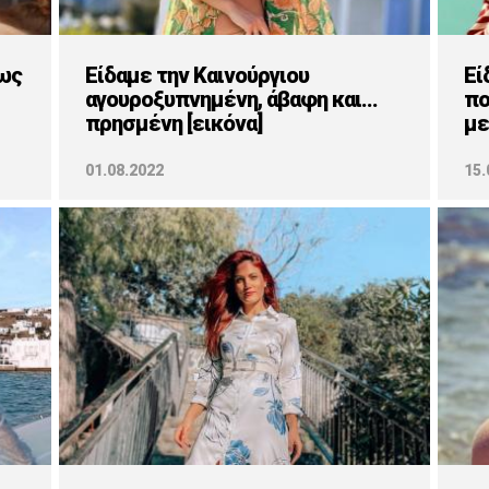
ως
Είδαμε την Καινούργιου
Εί
αγουροξυπνημένη, άβαφη και...
πο
πρησμένη [εικόνα]
με
01.08.2022
15.