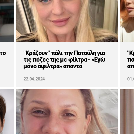
το
"Κράζουν" πάλι την Πατούλη για
"Κ
τις πόζες της με φίλτρα - «Εγώ
πα
μόνο άφιλτρα» απαντά
απ
22.04.2024
01.