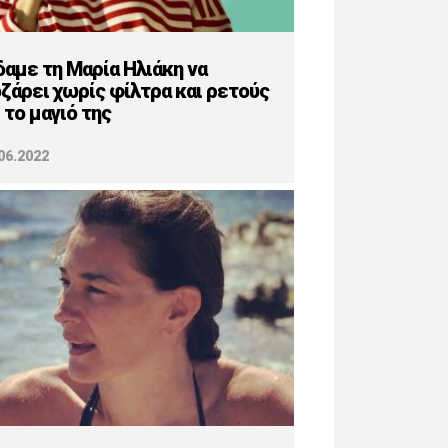
δαμε τη Μαρία Ηλιάκη να
ζάρει χωρίς φίλτρα και ρετούς
 το μαγιό της
06.2022