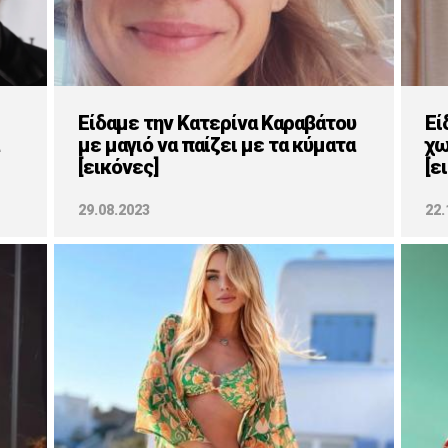
Είδαμε την Κατερίνα Καραβάτου
Εί
με μαγιό να παίζει με τα κύματα
χω
[εικόνες]
[ε
29.08.2023
22.