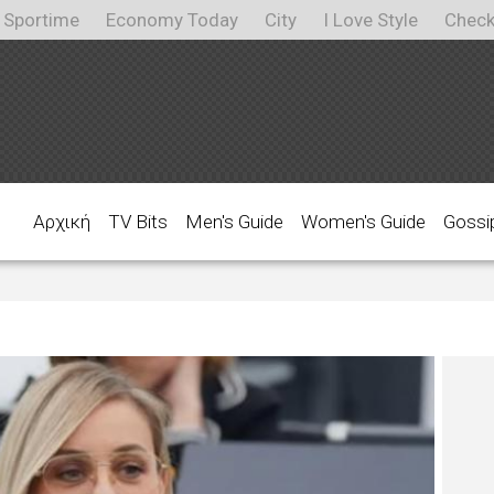
Sportime
Economy Today
City
I Love Style
Check
Αρχική
TV Bits
Men's Guide
Women's Guide
Gossi