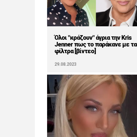
Όλοι "κράζουν" άγρια την Kris
Jenner πως το παράκανε με τα
φίλτρα [βίντεο]
29.08.2023