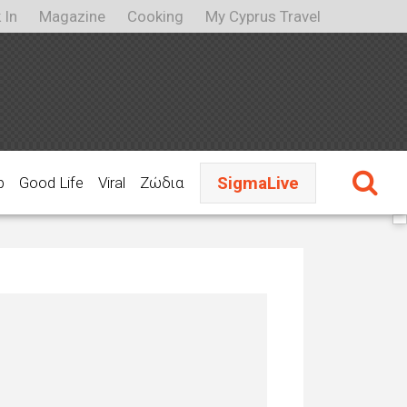
 In
Magazine
Cooking
My Cyprus Travel
SigmaLive
p
Good Life
Viral
Ζώδια