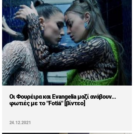
Οι Φουρέιρα και Evangelia μαζί ανάβουν...
φωτιές με το "Fotiá" [βίντεο]
24.12.2021