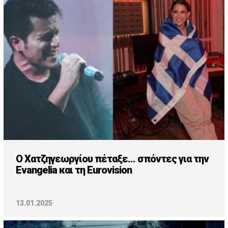
Cooking
ΛΛΟΙ ΣΥΝΔΕΣΜΟΙ
igma Tv
ημερινή
Ράδιο Πρώτο
 Love Style
O Χατζηγεωργίου πέταξε... σπόντες για την
Evangelia και τη Eurovision
13.01.2025