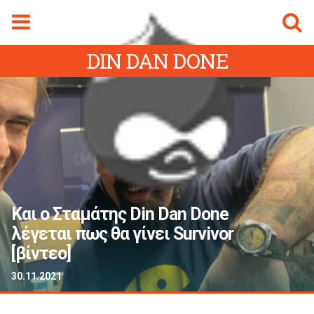
Φόρμα αναζήτησης
Αναζήτηση
DIN DAN DONE
gmalive Magazine
Menu
ρχική Sigmalive
Ειδήσεις
Κύπρος
Ελλάδα
Διεθνή
Και ο Σταμάτης Din Dan Done
Αθλητικά
λέγεται πως θα γίνει Survivor
ifestyle
[βίντεο]
Videos
30.11.2021
Magazine
ity