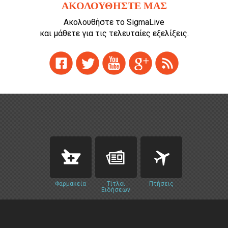
ΑΚΟΛΟΥΘΗΣΤΕ ΜΑΣ
Cooking
Ακολουθήστε το SigmaLive
και μάθετε για τις τελευταίες εξελίξεις.
ΛΛΟΙ ΣΥΝΔΕΣΜΟΙ
igma Tv
ημερινή
Ράδιο Πρώτο
 Love Style
Φαρμακεία
Τίτλοι
Πτήσεις
Ειδήσεων