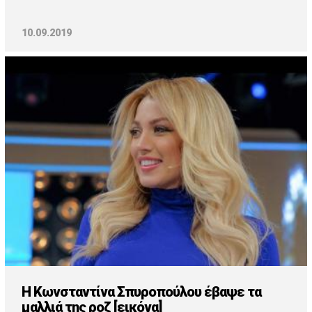
10.09.2019
H Κωνσταντίνα Σπυροπούλου έβαψε τα
μαλλιά της ροζ [εικόνα]