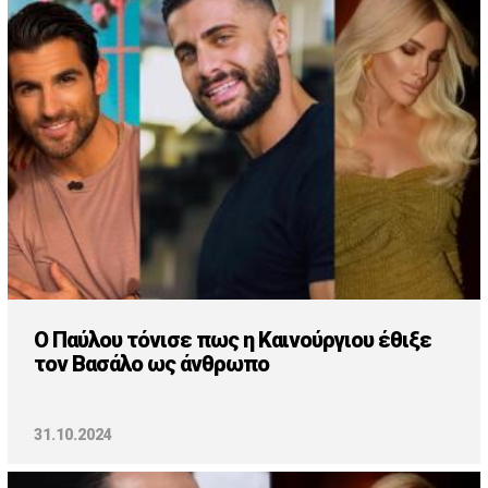
Cooking
ΛΛΟΙ ΣΥΝΔΕΣΜΟΙ
igma Tv
ημερινή
Ράδιο Πρώτο
 Love Style
Ο Παύλου τόνισε πως η Καινούργιου έθιξε
τον Βασάλο ως άνθρωπο
31.10.2024