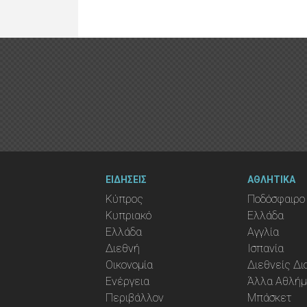
ΕΙΔΗΣΕΙΣ
ΑΘΛΗΤΙΚΑ
Κύπρος
Ποδόσφαιρο
Κυπριακό
Ελλάδα
Ελλάδα
Αγγλία
Διεθνή
Ισπανία
Οικονομία
Διεθνείς Δ
Ενέργεια
Άλλα Αθλή
Περιβάλλον
Μπάσκετ