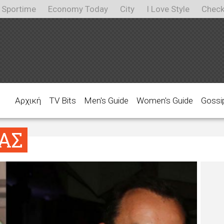
Sportime
Economy Today
City
I Love Style
Check
Αρχική
TV Bits
Men's Guide
Women's Guide
Gossi
ΑΣ