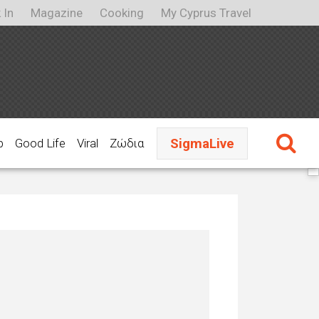
 In
Magazine
Cooking
My Cyprus Travel
SigmaLive
p
Good Life
Viral
Ζώδια