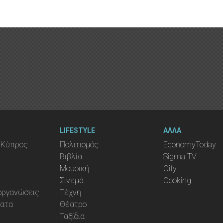
LIFESTYLE
ΑΛΛΑ
 Κύπρος
Πολιτισμός
EconomyToday
Βιβλία
Sigma TV
Μουσική
City
Σινεμά
Cooking
ιοργανώσεις
Τέχνη
ματα
Θέατρο
Ταξίδια