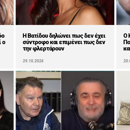
δο
Η Βατίδου δηλώνει πως δεν έχει
Ο 
 ο
σύντροφο και επιμένει πως δεν
Πο
την φλερτάρουν
κα
29.10.2024
20.