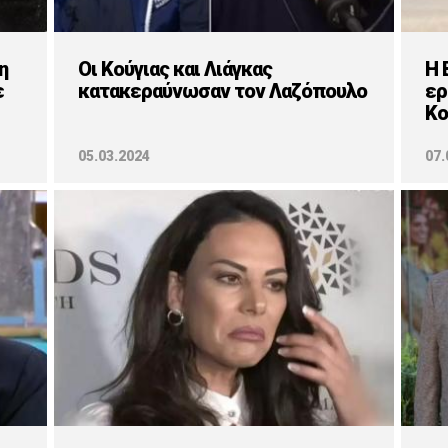
η
Oι Κούγιας και Λιάγκας
H 
ε
κατακεραύνωσαν τον Λαζόπουλο
ερ
Κο
05.03.2024
07.