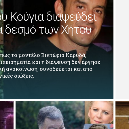
υ Κούγια διαψεύδει
α δεσμό των Χήτου -
πως το μοντέλο Βικτώρια Καρυδά,
ιχειρηματία και η διάψευση δεν άργησε
ική ανακοίνωση, συνοδεύεται και από
νικές διώξεις.