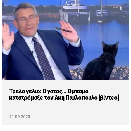
Cooking
ΛΛΟΙ ΣΥΝΔΕΣΜΟΙ
igma Tv
ημερινή
Ράδιο Πρώτο
 Love Style
Τρελό γέλιο: Ο γάτος... Ομπάμα
κατατρόμαξε τον Άκη Παυλόπουλο [βίντεο]
21.09.2023