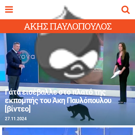
Φόρμα αναζήτησης
Αναζήτηση
ΑΚΗΣ ΠΑΥΛΟΠΟΥΛΟΣ
gmalive Magazine
Menu
ρχική Sigmalive
Ειδήσεις
Κύπρος
Ελλάδα
Διεθνή
Γάτα εισέβαλλε στο πλατό της
Αθλητικά
εκπομπής του Άκη Παυλόπουλου
ifestyle
[βίντεο]
Videos
27.11.2024
Magazine
ity