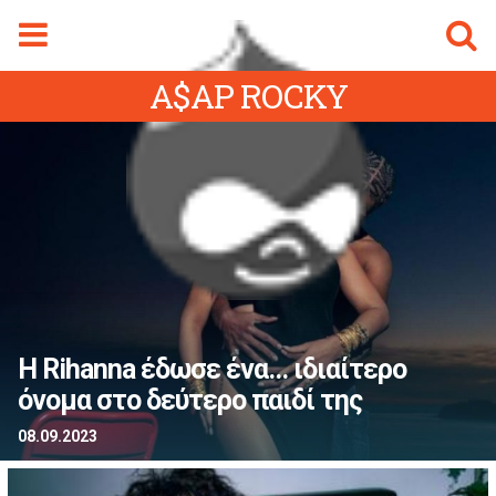
Φόρμα αναζήτησης
Αναζήτηση
A$AP ROCKY
gmalive Magazine
Menu
ρχική Sigmalive
Ειδήσεις
Κύπρος
Ελλάδα
Διεθνή
Αθλητικά
Η Rihanna έδωσε ένα... ιδιαίτερο
ifestyle
όνομα στο δεύτερο παιδί της
Videos
08.09.2023
Magazine
ity