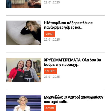
22.01.2025
H Μποφίλιου πόζαρε πλάι σε
πανάκριβες γόβες και...
VIRAL
22.01.2025
ΧΡΥΣΩΜΑΓΕΙΡΕΜΑΤΑ: Όλα όσα θα
δούμε την προσεχή...
TV BITS
23.01.2025
Μαρινέλλα: Οι γιατροί απαγορεύουν
αυστηρά κάθε...
GOSSIP