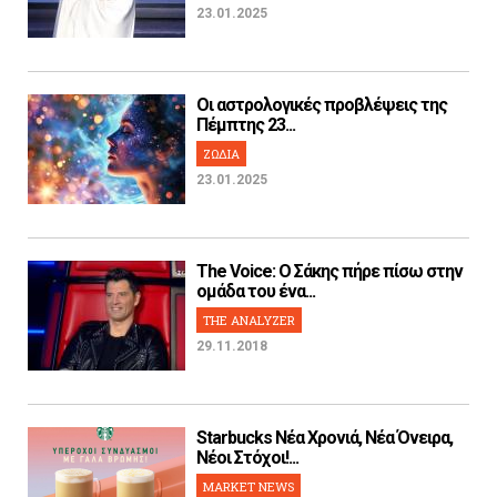
23.01.2025
Οι αστρολογικές προβλέψεις της
Πέμπτης 23...
ΖΩΔΙΑ
23.01.2025
The Voice: Ο Σάκης πήρε πίσω στην
ομάδα του ένα...
THE ANALYZER
29.11.2018
Starbucks Νέα Χρονιά, Νέα Όνειρα,
Νέοι Στόχοι!...
MARKET NEWS