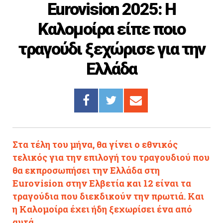
Eurovision 2025: Η
Cooking
Καλομοίρα είπε ποιο
ΛΛΟΙ ΣΥΝΔΕΣΜΟΙ
τραγούδι ξεχώρισε για την
igma Tv
Ελλάδα
ημερινή
Ράδιο Πρώτο
 Love Style
Στα τέλη του μήνα, θα γίνει ο εθνικός
τελικός για την επιλογή του τραγουδιού που
θα εκπροσωπήσει την Ελλάδα στη
Eurovision στην Ελβετία και 12 είναι τα
τραγούδια που διεκδικούν την πρωτιά. Και
η Καλομοίρα έχει ήδη ξεχωρίσει ένα από
αυτά.