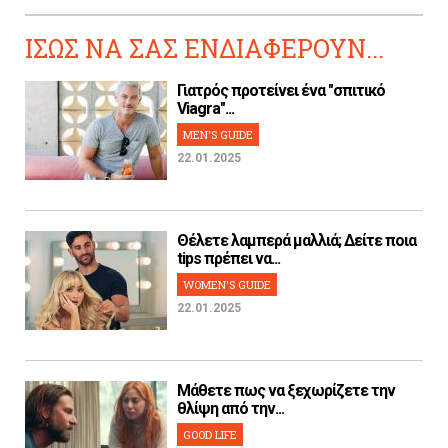
ΙΣΩΣ ΝΑ ΣΑΣ ΕΝΔΙΑΦΕΡΟΥΝ...
Γιατρός προτείνει ένα "σπιτικό
Viagra"...
MEN'S GUIDE
22.01.2025
Θέλετε λαμπερά μαλλιά; Δείτε ποια
tips πρέπει να...
WOMEN'S GUIDE
22.01.2025
Μάθετε πως να ξεχωρίζετε την
θλίψη από την...
GOOD LIFE