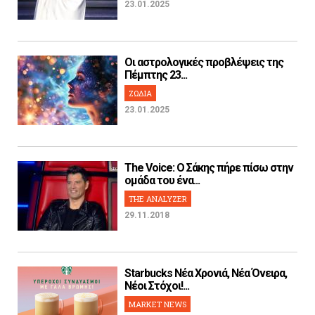
23.01.2025
Οι αστρολογικές προβλέψεις της
Πέμπτης 23...
ΖΩΔΙΑ
23.01.2025
The Voice: Ο Σάκης πήρε πίσω στην
ομάδα του ένα...
THE ANALYZER
29.11.2018
Starbucks Νέα Χρονιά, Νέα Όνειρα,
Νέοι Στόχοι!...
MARKET NEWS