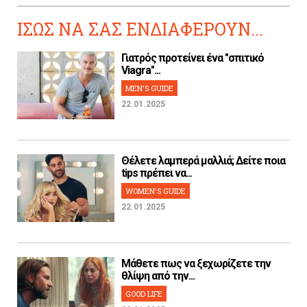
ΙΣΩΣ ΝΑ ΣΑΣ ΕΝΔΙΑΦΕΡΟΥΝ...
Γιατρός προτείνει ένα "σπιτικό
Viagra"...
MEN'S GUIDE
22.01.2025
Θέλετε λαμπερά μαλλιά; Δείτε ποια
tips πρέπει να...
WOMEN'S GUIDE
22.01.2025
Μάθετε πως να ξεχωρίζετε την
θλίψη από την...
GOOD LIFE