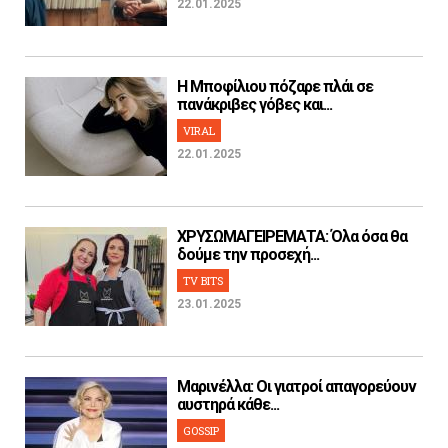
22.01.2025
H Μποφίλιου πόζαρε πλάι σε
πανάκριβες γόβες και...
VIRAL
22.01.2025
ΧΡΥΣΩΜΑΓΕΙΡΕΜΑΤΑ: Όλα όσα θα
δούμε την προσεχή...
TV BITS
23.01.2025
Μαρινέλλα: Οι γιατροί απαγορεύουν
αυστηρά κάθε...
GOSSIP