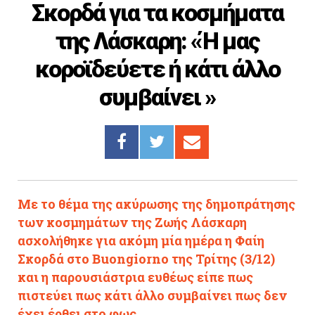
Σκορδά για τα κοσμήματα
Cooking
της Λάσκαρη: «Ή μας
ΛΛΟΙ ΣΥΝΔΕΣΜΟΙ
κοροϊδεύετε ή κάτι άλλο
igma Tv
συμβαίνει »
ημερινή
Ράδιο Πρώτο
 Love Style
Με το θέμα της ακύρωσης της δημοπράτησης
των κοσμημάτων της Ζωής Λάσκαρη
ασχολήθηκε για ακόμη μία ημέρα η Φαίη
Σκορδά στο Buongiorno της Τρίτης (3/12)
και η παρουσιάστρια ευθέως είπε πως
πιστεύει πως κάτι άλλο συμβαίνει πως δεν
έχει έρθει στο φως.