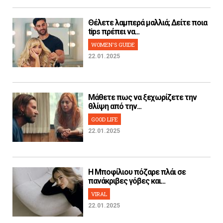
Θέλετε λαμπερά μαλλιά; Δείτε ποια
tips πρέπει να...
WOMEN'S GUIDE
22.01.2025
Μάθετε πως να ξεχωρίζετε την
θλίψη από την...
GOOD LIFE
22.01.2025
H Μποφίλιου πόζαρε πλάι σε
πανάκριβες γόβες και...
VIRAL
22.01.2025