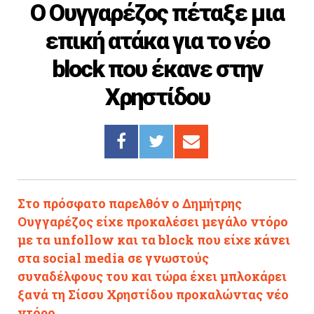
Ο Ουγγαρέζος πέταξε μια
Cooking
επική ατάκα για το νέο
ΛΛΟΙ ΣΥΝΔΕΣΜΟΙ
block που έκανε στην
igma Tv
Χρηστίδου
ημερινή
Ράδιο Πρώτο
 Love Style
Στο πρόσφατο παρελθόν ο Δημήτρης
Ουγγαρέζος είχε προκαλέσει μεγάλο ντόρο
με τα unfollow και τα block που είχε κάνει
στα social media σε γνωστούς
συναδέλφους του και τώρα έχει μπλοκάρει
ξανά τη Σίσσυ Χρηστίδου προκαλώντας νέο
ντόρο.