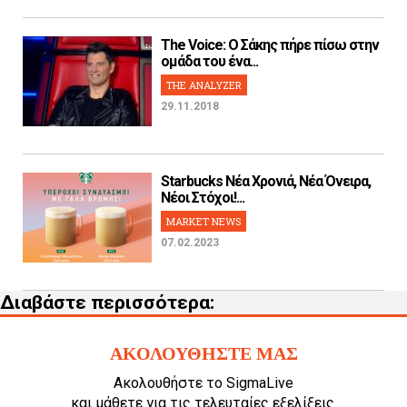
The Voice: Ο Σάκης πήρε πίσω στην
ομάδα του ένα...
THE ANALYZER
29.11.2018
Starbucks Νέα Χρονιά, Νέα Όνειρα,
Νέοι Στόχοι!...
MARKET NEWS
07.02.2023
Διαβάστε περισσότερα:
ΑΚΟΛΟΥΘΗΣΤΕ ΜΑΣ
Ακολουθήστε το SigmaLive
και μάθετε για τις τελευταίες εξελίξεις.