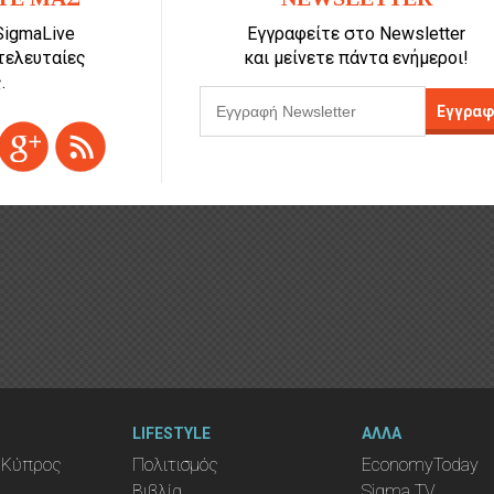
SigmaLive
Εγγραφείτε στο Newsletter
 τελευταίες
και μείνετε πάντα ενήμεροι!
.
Εγγραφ
LIFESTYLE
ΑΛΛΑ
 Κύπρος
Πολιτισμός
EconomyToday
Βιβλία
Sigma TV