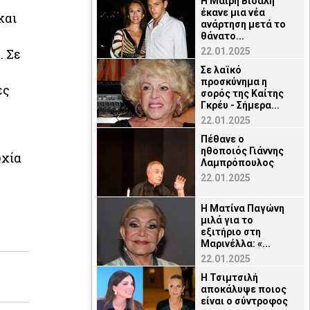
Η Μαίρη Βιδάλη
έκανε μια νέα
και
ανάρτηση μετά το
θάνατο...
. Σε
22.01.2025
Σε λαϊκό
προσκύνημα η
ές
σορός της Καίτης
Γκρέυ - Σήμερα...
22.01.2025
Πέθανε ο
ηθοποιός Γιάννης
υχία
Λαμπρόπουλος
22.01.2025
Η Ματίνα Παγώνη
μιλά για το
εξιτήριο στη
Μαρινέλλα: «...
22.01.2025
Η Τσιμτσιλή
αποκάλυψε ποιος
είναι ο σύντροφος