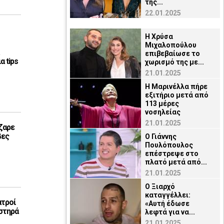
της...
22.01.2025
Η Χρύσα
Μιχαλοπούλου
επιβεβαίωσε το
α tips
χωρισμό της με...
21.01.2025
Η Μαρινέλλα πήρε
εξιτήριο μετά από
113 μέρες
νοσηλείας
21.01.2025
ζαρε
βες
O Γιάννης
Πουλόπουλος
επέστρεψε στο
πλατό μετά από...
21.01.2025
Ο Ξιαρχό
καταγγέλλει:
ατροί
«Αυτή έδωσε
στηρά
λεφτά για να...
21.01.2025