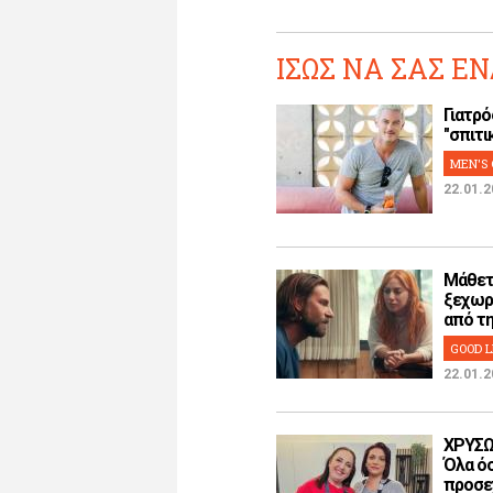
ΙΣΩΣ ΝΑ ΣΑΣ ΕΝ
Γιατρό
"σπιτικ
MEN'S 
22.01.2
Μάθετ
ξεχωρ
από την
GOOD L
22.01.2
ΧΡΥΣΩ
Όλα όσ
προσεχ