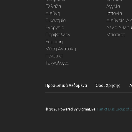
Ελλάδα
Αγγλία
Διεθνή
Ισπανία
Οικονομία
Διεθνείς Δ
Ενέργεια
Άλλα Αθλή
Περιβάλλον
Μπάσκετ
Ευρώπη
Μέση Ανατολή
Πολιτική
Τεχνολογία
Προσωπικά Δεδομένα
Όροι Χρήσης
A
© 2026 Powered By SigmaLive.
Part of Dias Group of 