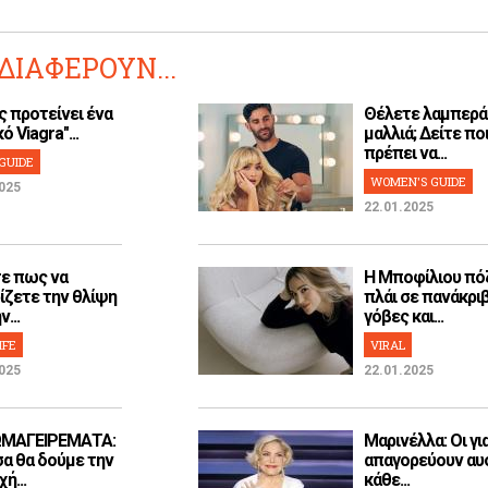
ΔΙΑΦΕΡΟΥΝ...
ς προτείνει ένα
Θέλετε λαμπερά
ό Viagra"...
μαλλιά; Δείτε ποι
πρέπει να...
GUIDE
WOMEN'S GUIDE
025
22.01.2025
ε πως να
H Μποφίλιου πό
ίζετε την θλίψη
πλάι σε πανάκρι
...
γόβες και...
IFE
VIRAL
025
22.01.2025
ΜΑΓΕΙΡΕΜΑΤΑ:
Μαρινέλλα: Οι γι
α θα δούμε την
απαγορεύουν αυ
ή...
κάθε...