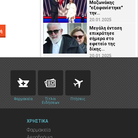
Μαζωνάκης
"εξαφανίστηκε"
την...
20.01.2025
Μεγάλη ένταση
ή
επικράτησε
σήμερα στο
εφετείο της
δίκης...
20.01.2025
Φαρμακεία
Τίτλοι
Πτήσεις
Ειδήσεων
ΧΡΗΣΤΙΚΑ
Φαρμακεία
Αεροδρόμια