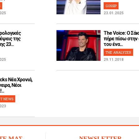
S
GOSSIP
025
23.01.2025
ρολογικές
The Voice: Ο Σάκ
έψεις της
πήρε πίσω στην
ς 23...
του ένα...
THE ANALYZER
025
29.11.2018
cks Νέα Χρονιά,
ειρα, Νέοι
...
T NEWS
023
ΤΕ ΜΑΣ
NEWSLETTER