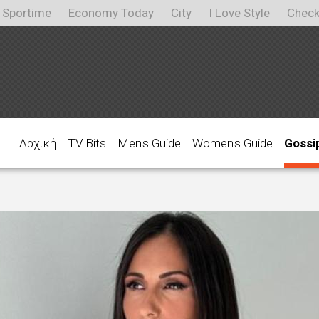
Sportime
Economy Today
City
I Love Style
Check
Αρχική
TV Bits
Men's Guide
Women's Guide
Gossi