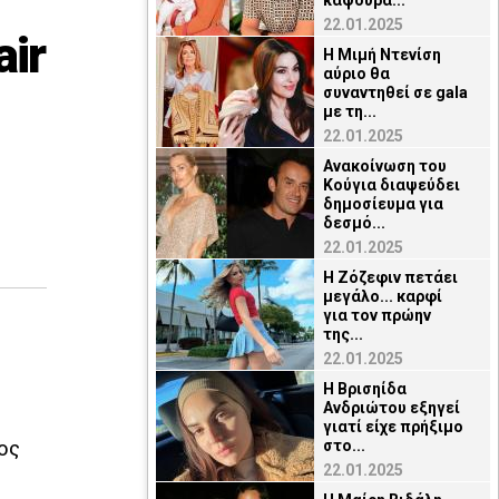
καψούρα...
22.01.2025
ir
Η Μιμή Ντενίση
αύριο θα
συναντηθεί σε gala
με τη...
22.01.2025
Ανακοίνωση του
Κούγια διαψεύδει
δημοσίευμα για
δεσμό...
22.01.2025
Η Ζόζεφιν πετάει
μεγάλο... καρφί
για τον πρώην
της...
22.01.2025
Η Βρισηίδα
Ανδριώτου εξηγεί
γιατί είχε πρήξιμο
ος
στο...
22.01.2025