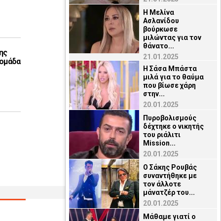
Η Μελίνα
Ασλανίδου
βούρκωσε
μιλώντας για τον
θάνατο...
ης
21.01.2025
 ομάδα
Η Σάσα Μπάστα
μιλά για το θαύμα
που βίωσε χάρη
στην...
20.01.2025
Πυροβολισμούς
δέχτηκε ο νικητής
του ριάλιτι
Mission...
20.01.2025
Ο Σάκης Ρουβάς
συναντήθηκε με
τον άλλοτε
μάνατζέρ του...
20.01.2025
Μάθαμε γιατί ο