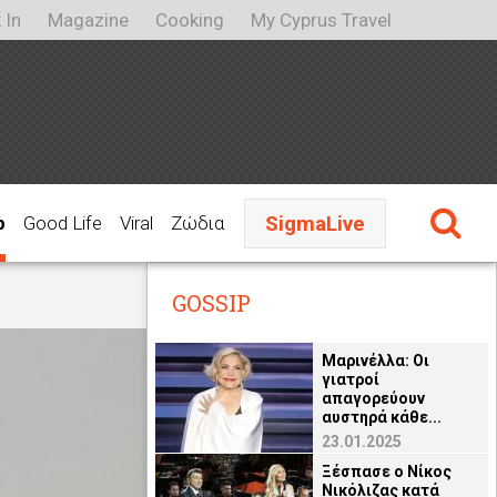
 In
Magazine
Cooking
My Cyprus Travel
SigmaLive
p
Good Life
Viral
Ζώδια
GOSSIP
Μαρινέλλα: Οι
γιατροί
απαγορεύουν
αυστηρά κάθε...
23.01.2025
Ξέσπασε ο Νίκος
Νικόλιζας κατά