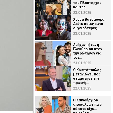
του Πλούταρχου
και της...
23.01.2025
Χρυσά Βατόμουρα:
Δείτε ποιες είναι
οι χειρότερες...
23.01.2025
Αμήχανη ήταν η
Ελευθερίου όταν
την ρώτησαν για
τον...
23.01.2025
Ο Κωστόπουλος
μετανιώνει που
σταμάτησε την
πρωινή...
22.01.2025
Η Καινούργιου
αποκάλυψε πως
κάποτε είχε...