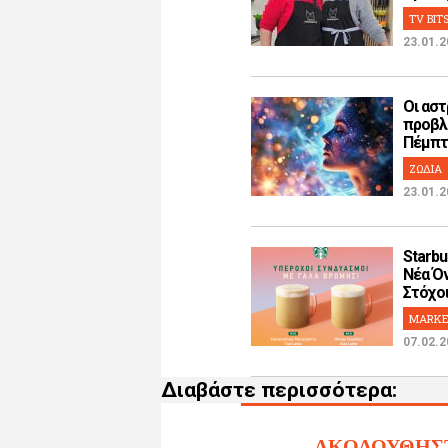
TV BIT
23.01.2
Οι αστ
προβλ
Πέμπτη
ΖΩΔΙΑ
23.01.2
Starbu
Νέα Όν
Στόχοι!
MARKE
07.02.2
Διαβάστε περισσότερα:
ΑΚΟΛΟΥΘΗΣ