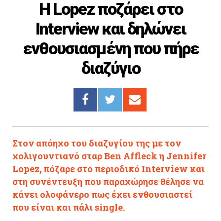
H Lopez ποζάρει στο
Cooking
Interview και δηλώνει
ΛΛΟΙ ΣΥΝΔΕΣΜΟΙ
ενθουσιασμένη που πήρε
igma Tv
διαζύγιο
ημερινή
Ράδιο Πρώτο
 Love Style
Στον απόηχο του διαζυγίου της με τον
χολιγουντιανό σταρ Ben Affleck η Jennifer
Lopez, πόζαρε στο περιοδικό Interview και
στη συνέντευξη που παραχώρησε θέλησε να
κάνει ολοφάνερο πως έχει ενθουσιαστεί
που είναι και πάλι single.