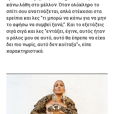
κάνω λάθη στο μέλλον. Όταν ολόκληρο το
σπίτι σου ανατινάζεται, απλά στέκεσαι στα
ερείπια και λες "τι μπορώ να κάνω για να μην
το αφήσω να συμβεί ξανά;". Και το εξετάζεις
σιγά σιγά και λες "εντάξει, έγινε, αυτός ήταν
ο ρόλος μου σε αυτό, αυτό θα έπρεπε να είχα
δει πιο νωρίς, αυτό δεν κοίταξα"», είπε
χαρακτηριστικά.