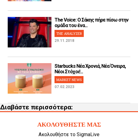
The Voice: Ο Σάκης πήρε πίσω στην
ομάδα του ένα...
THE ANALYZER
29.11.2018
Starbucks Νέα Χρονιά, Νέα Όνειρα,
Νέοι Στόχοι!...
MARKET NEWS
07.02.2023
Διαβάστε περισσότερα:
ΑΚΟΛΟΥΘΗΣΤΕ ΜΑΣ
Ακολουθήστε το SigmaLive