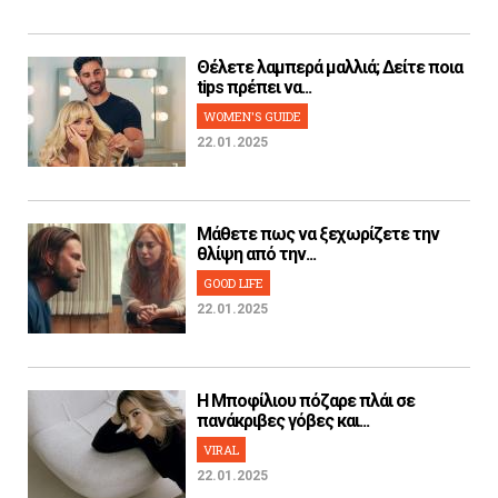
Θέλετε λαμπερά μαλλιά; Δείτε ποια
tips πρέπει να...
WOMEN'S GUIDE
22.01.2025
Μάθετε πως να ξεχωρίζετε την
θλίψη από την...
GOOD LIFE
22.01.2025
H Μποφίλιου πόζαρε πλάι σε
πανάκριβες γόβες και...
VIRAL
22.01.2025