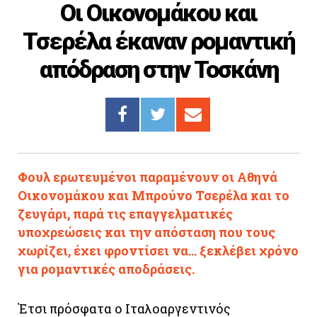
Οι Οικονομάκου και
Cooking
Τσερέλα έκαναν ρομαντική
ΛΛΟΙ ΣΥΝΔΕΣΜΟΙ
απόδραση στην Τοσκάνη
igma Tv
ημερινή
Ράδιο Πρώτο
 Love Style
Φουλ ερωτευμένοι παραμένουν οι Αθηνά
Οικονομάκου και Μπρούνο Τσερέλα και το
ζευγάρι, παρά τις επαγγελματικές
υποχρεώσεις και την απόσταση που τους
χωρίζει, έχει φροντίσει να... ξεκλέβει χρόνο
για ρομαντικές αποδράσεις.
Έτσι πρόσφατα ο Ιταλοαργεντινός