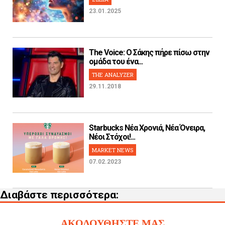
23.01.2025
The Voice: Ο Σάκης πήρε πίσω στην
ομάδα του ένα...
THE ANALYZER
29.11.2018
Starbucks Νέα Χρονιά, Νέα Όνειρα,
Νέοι Στόχοι!...
MARKET NEWS
07.02.2023
Διαβάστε περισσότερα:
ΑΚΟΛΟΥΘΗΣΤΕ ΜΑΣ