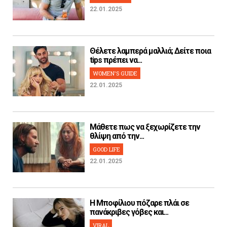
22.01.2025
Θέλετε λαμπερά μαλλιά; Δείτε ποια
tips πρέπει να...
WOMEN'S GUIDE
22.01.2025
Μάθετε πως να ξεχωρίζετε την
θλίψη από την...
GOOD LIFE
22.01.2025
H Μποφίλιου πόζαρε πλάι σε
πανάκριβες γόβες και...
VIRAL