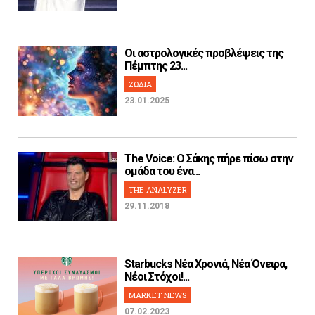
Οι αστρολογικές προβλέψεις της
Πέμπτης 23...
ΖΩΔΙΑ
23.01.2025
The Voice: Ο Σάκης πήρε πίσω στην
ομάδα του ένα...
THE ANALYZER
29.11.2018
Starbucks Νέα Χρονιά, Νέα Όνειρα,
Νέοι Στόχοι!...
MARKET NEWS
07.02.2023