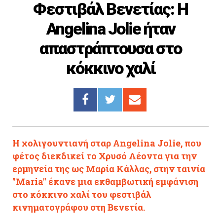
Φεστιβάλ Βενετίας: Η
Cooking
Angelina Jolie ήταν
ΛΛΟΙ ΣΥΝΔΕΣΜΟΙ
απαστράπτουσα στο
igma Tv
κόκκινο χαλί
ημερινή
Ράδιο Πρώτο
 Love Style
Η χολιγουντιανή σταρ Angelina Jolie, που
φέτος διεκδικεί το Χρυσό Λέοντα για την
ερμηνεία της ως Μαρία Κάλλας, στην ταινία
"Maria" έκανε μια εκθαμβωτική εμφάνιση
στο κόκκινο χαλί του φεστιβάλ
κινηματογράφου στη Βενετία.