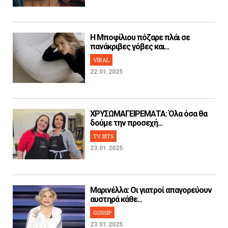
H Μποφίλιου πόζαρε πλάι σε
πανάκριβες γόβες και...
VIRAL
22.01.2025
ΧΡΥΣΩΜΑΓΕΙΡΕΜΑΤΑ: Όλα όσα θα
δούμε την προσεχή...
TV BITS
23.01.2025
Μαρινέλλα: Οι γιατροί απαγορεύουν
αυστηρά κάθε...
GOSSIP
23.01.2025