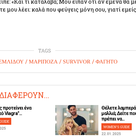
ίπε: «Και τι κατάλαβα; Μου είπαν ότι αν έμενα θα μ
ε μου λέει: καλά που φεύγεις μόνη σου, γιατί εμείς
TAGS
ΕΜΛΙΔΟΥ
ΜΑΡΙΠΟΖΑ
SURVIVOR
ΦΑΓΗΤΟ
ΔΙΑΦΕΡΟΥΝ...
ς προτείνει ένα
Θέλετε λαμπερά
ό Viagra"...
μαλλιά; Δείτε ποι
πρέπει να...
GUIDE
WOMEN'S GUIDE
025
22.01.2025