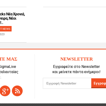
cks Νέα Χρονιά,
ειρα, Νέοι
...
T NEWS
023
ΤΕ ΜΑΣ
NEWSLETTER
SigmaLive
Εγγραφείτε στο Newsletter
 τελευταίες
και μείνετε πάντα ενήμεροι!
.
Εγγραφ