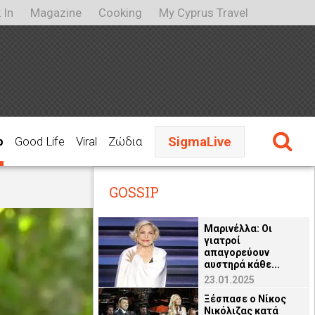
 In
Magazine
Cooking
My Cyprus Travel
SigmaLive
p
Good Life
Viral
Ζώδια
GOSSIP
Μαρινέλλα: Οι
γιατροί
απαγορεύουν
αυστηρά κάθε...
23.01.2025
Ξέσπασε ο Νίκος
Νικόλιζας κατά