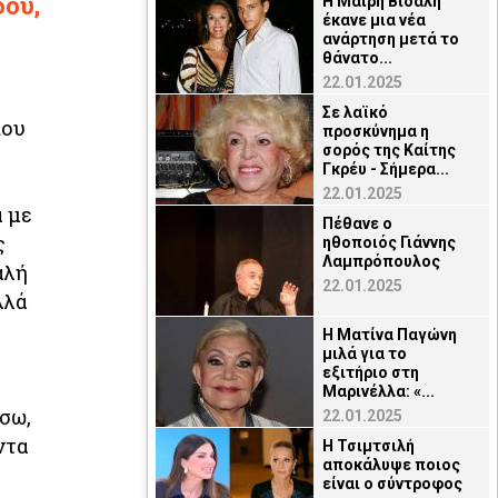
δου,
Η Μαίρη Βιδάλη
έκανε μια νέα
ανάρτηση μετά το
θάνατο...
22.01.2025
Σε λαϊκό
που
προσκύνημα η
σορός της Καίτης
Γκρέυ - Σήμερα...
22.01.2025
α με
Πέθανε ο
ς
ηθοποιός Γιάννης
Λαμπρόπουλος
αλή
22.01.2025
λλά
Η Ματίνα Παγώνη
μιλά για το
εξιτήριο στη
Μαρινέλλα: «...
σω,
22.01.2025
ντα
Η Τσιμτσιλή
αποκάλυψε ποιος
είναι ο σύντροφος