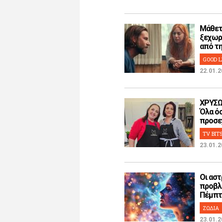
Μάθετ
ξεχωρ
από την
GOOD L
22.01.2
ΧΡΥΣΩ
Όλα όσ
προσεχ
TV BIT
23.01.2
Οι αστ
προβλ
Πέμπτη
ΖΩΔΙΑ
23.01.2