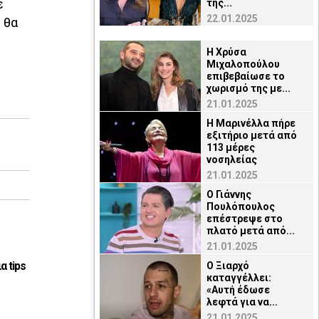
ε
της...
22.01.2025
 θα
Η Χρύσα
Μιχαλοπούλου
επιβεβαίωσε το
χωρισμό της με...
21.01.2025
Η Μαρινέλλα πήρε
εξιτήριο μετά από
113 μέρες
νοσηλείας
21.01.2025
O Γιάννης
Πουλόπουλος
επέστρεψε στο
πλατό μετά από...
21.01.2025
α tips
Ο Ξιαρχό
καταγγέλλει:
«Αυτή έδωσε
λεφτά για να...
21.01.2025