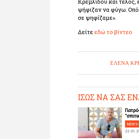
Κρεμλίδου και τέλος, ε
ψήφιζαν να φύγω. Οπότ
σε ψηφίζαμε».
Δείτε
εδώ το βίντεο
ΕΛΕΝΑ ΚΡ
ΙΣΩΣ ΝΑ ΣΑΣ ΕΝ
Γιατρό
"σπιτικ
MEN'S 
22.01.2