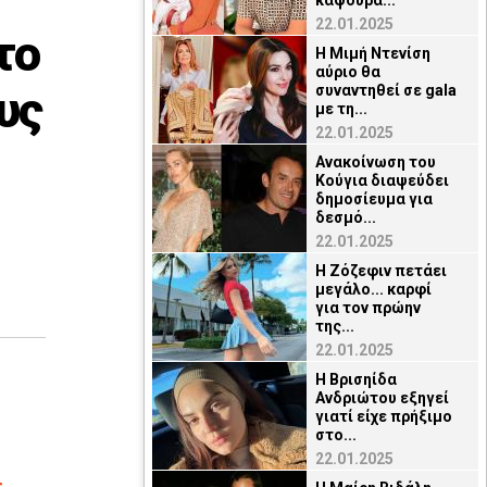
καψούρα...
22.01.2025
το
Η Μιμή Ντενίση
αύριο θα
υς
συναντηθεί σε gala
με τη...
22.01.2025
Ανακοίνωση του
Κούγια διαψεύδει
δημοσίευμα για
δεσμό...
22.01.2025
Η Ζόζεφιν πετάει
μεγάλο... καρφί
για τον πρώην
της...
22.01.2025
Η Βρισηίδα
Ανδριώτου εξηγεί
γιατί είχε πρήξιμο
στο...
22.01.2025