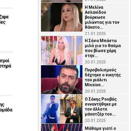
Η Μελίνα
Ασλανίδου
ζαρε
βούρκωσε
βες
μιλώντας για τον
θάνατο...
21.01.2025
Η Σάσα Μπάστα
μιλά για το θαύμα
που βίωσε χάρη
στην...
ατροί
20.01.2025
στηρά
Πυροβολισμούς
δέχτηκε ο νικητής
του ριάλιτι
Mission...
20.01.2025
Ο Σάκης Ρουβάς
ης
συναντήθηκε με
τον άλλοτε
 ομάδα
μάνατζέρ του...
20.01.2025
Μάθαμε γιατί ο