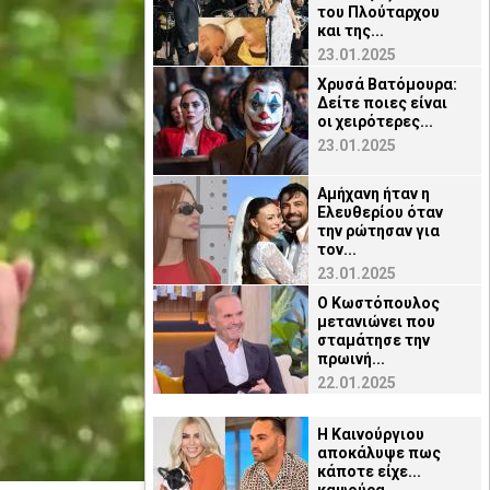
του Πλούταρχου
και της...
23.01.2025
Χρυσά Βατόμουρα:
Δείτε ποιες είναι
οι χειρότερες...
23.01.2025
Αμήχανη ήταν η
Ελευθερίου όταν
την ρώτησαν για
τον...
23.01.2025
Ο Κωστόπουλος
μετανιώνει που
σταμάτησε την
πρωινή...
22.01.2025
Η Καινούργιου
αποκάλυψε πως
κάποτε είχε...