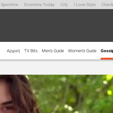
Sportime
Economy Today
City
I Love Style
Check
Αρχική
TV Bits
Men's Guide
Women's Guide
Gossi