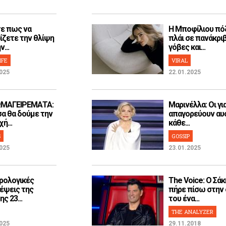
ε πως να
H Μποφίλιου πό
ίζετε την θλίψη
πλάι σε πανάκρι
...
γόβες και...
IFE
VIRAL
025
22.01.2025
ΜΑΓΕΙΡΕΜΑΤΑ:
Μαρινέλλα: Οι γι
α θα δούμε την
απαγορεύουν αυ
ή...
κάθε...
S
GOSSIP
025
23.01.2025
ρολογικές
The Voice: Ο Σάκ
έψεις της
πήρε πίσω στην
ς 23...
του ένα...
THE ANALYZER
025
29.11.2018