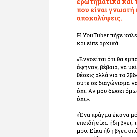
ερωτηματικά και τ
που είναι γνωστή 
αποκαλύψεις.
Η YouTuber πήγε καλε
και είπε αρχικά:
«Εννοείται ότι θα έμπ
άφηναν, βέβαια, να με
θέσεις αλλά για το 2βδ
ούτε σε διαγώνισμα ν
όχι. Αν μου δώσει όμως
όχι;».
«Ένα πράγμα έκανα μό
επειδή είχα ήδη βγει,
μου. Είχα ήδη βγει, ο