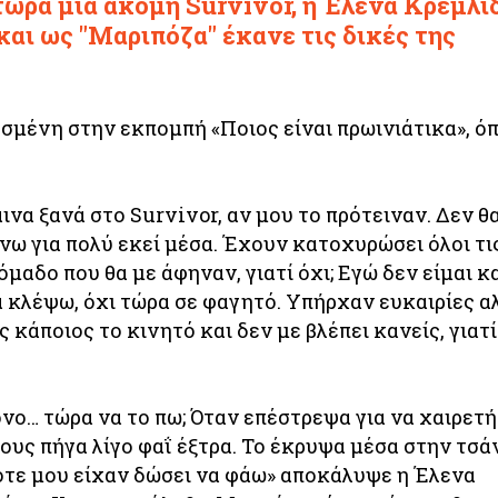
ώρα μια ακόμη Survivor, η Έλενα Κρεμλί
και ως "Μαριπόζα" έκανε τις δικές της
σμένη στην εκπομπή «Ποιος είναι πρωινιάτικα», ό
αινα ξανά στο Survivor, αν μου το πρότειναν. Δεν θ
ίνω για πολύ εκεί μέσα. Έχουν κατοχυρώσει όλοι τι
όμαδο που θα με άφηναν, γιατί όχι; Εγώ δεν είμαι κ
α κλέψω, όχι τώρα σε φαγητό. Υπήρχαν ευκαιρίες α
 κάποιος το κινητό και δεν με βλέπει κανείς, γιατί
νο… τώρα να το πω; Όταν επέστρεψα για να χαιρετή
 τους πήγα λίγο φαΐ έξτρα. Το έκρυψα μέσα στην τσά
πότε μου είχαν δώσει να φάω» αποκάλυψε η Έλενα