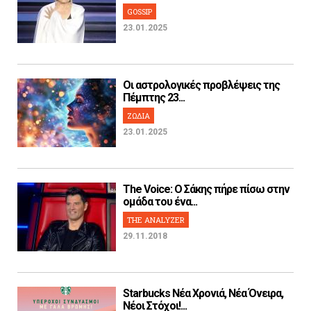
GOSSIP
23.01.2025
Οι αστρολογικές προβλέψεις της
Πέμπτης 23...
ΖΩΔΙΑ
23.01.2025
The Voice: Ο Σάκης πήρε πίσω στην
ομάδα του ένα...
THE ANALYZER
29.11.2018
Starbucks Νέα Χρονιά, Νέα Όνειρα,
Νέοι Στόχοι!...