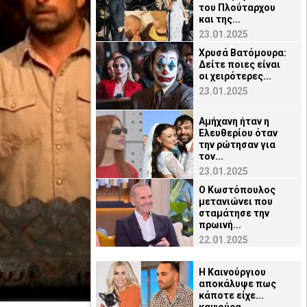
του Πλούταρχου
και της...
23.01.2025
Χρυσά Βατόμουρα:
Δείτε ποιες είναι
οι χειρότερες...
23.01.2025
Αμήχανη ήταν η
Ελευθερίου όταν
την ρώτησαν για
τον...
23.01.2025
Ο Κωστόπουλος
μετανιώνει που
σταμάτησε την
πρωινή...
22.01.2025
Η Καινούργιου
αποκάλυψε πως
κάποτε είχε...