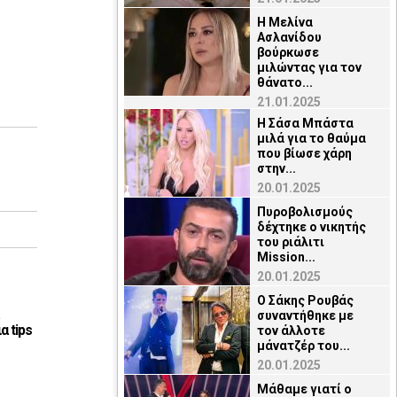
Η Μελίνα
Ασλανίδου
βούρκωσε
μιλώντας για τον
θάνατο...
21.01.2025
Η Σάσα Μπάστα
μιλά για το θαύμα
που βίωσε χάρη
στην...
20.01.2025
Πυροβολισμούς
δέχτηκε ο νικητής
του ριάλιτι
Mission...
20.01.2025
Ο Σάκης Ρουβάς
συναντήθηκε με
α tips
τον άλλοτε
μάνατζέρ του...
20.01.2025
Μάθαμε γιατί ο