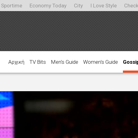
Sportime
Economy Today
City
I Love Style
Check
Αρχική
TV Bits
Men's Guide
Women's Guide
Gossi