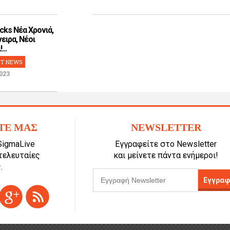
cks Νέα Χρονιά,
ειρα, Νέοι
...
T NEWS
023
ΤΕ ΜΑΣ
NEWSLETTER
SigmaLive
Εγγραφείτε στο Newsletter
 τελευταίες
και μείνετε πάντα ενήμεροι!
.
Εγγραφ