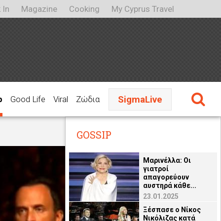
 In
Magazine
Cooking
My Cyprus Travel
SigmaLive
p
Good Life
Viral
Ζώδια
GOSSIP
Μαρινέλλα: Οι
γιατροί
απαγορεύουν
αυστηρά κάθε...
23.01.2025
Ξέσπασε ο Νίκος
Νικόλιζας κατά