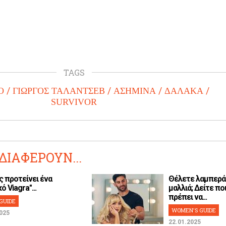
TAGS
Ο
ΓΙΩΡΓΟΣ ΤΑΛΑΝΤΣΕΒ
ΑΣΗΜΙΝΑ
ΔΑΛΑΚΑ
SURVIVOR
ΔΙΑΦΕΡΟΥΝ...
ς προτείνει ένα
Θέλετε λαμπερά
ό Viagra"...
μαλλιά; Δείτε ποι
πρέπει να...
GUIDE
WOMEN'S GUIDE
025
22.01.2025