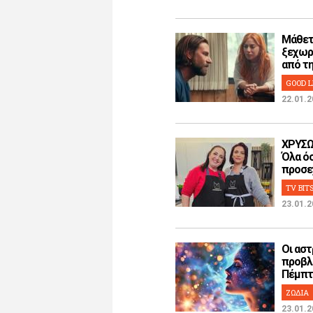
Μάθετ
ξεχωρ
από την
GOOD L
22.01.2
ΧΡΥΣΩ
Όλα όσ
προσεχ
TV BIT
23.01.2
Οι αστ
προβλ
Πέμπτη
ΖΩΔΙΑ
23.01.2