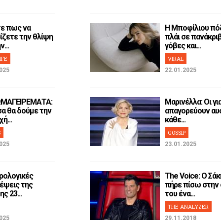
ε πως να
H Μποφίλιου πό
ίζετε την θλίψη
πλάι σε πανάκρι
...
γόβες και...
IFE
VIRAL
025
22.01.2025
ΜΑΓΕΙΡΕΜΑΤΑ:
Μαρινέλλα: Οι γι
α θα δούμε την
απαγορεύουν αυ
ή...
κάθε...
S
GOSSIP
025
23.01.2025
ρολογικές
The Voice: Ο Σάκ
έψεις της
πήρε πίσω στην
ς 23...
του ένα...
THE ANALYZER
025
29.11.2018