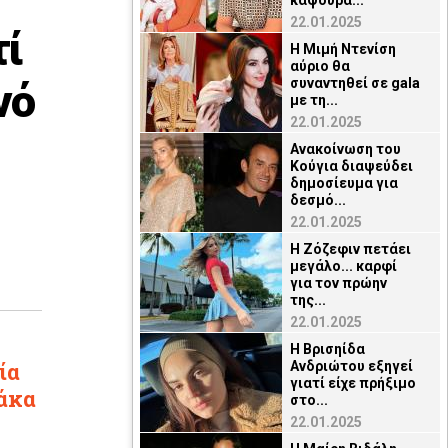
καψούρα...
22.01.2025
τί
Η Μιμή Ντενίση
αύριο θα
νό
συναντηθεί σε gala
με τη...
22.01.2025
Ανακοίνωση του
Κούγια διαψεύδει
δημοσίευμα για
δεσμό...
22.01.2025
Η Ζόζεφιν πετάει
μεγάλο... καρφί
για τον πρώην
της...
22.01.2025
Η Βρισηίδα
ία
Ανδριώτου εξηγεί
γιατί είχε πρήξιμο
λάκα
στο...
22.01.2025