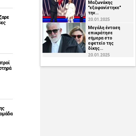
Μαζωνάκης
"εξαφανίστηκε"
την...
ζαρε
20.01.2025
βες
Μεγάλη ένταση
επικράτησε
σήμερα στο
εφετείο της
δίκης...
20.01.2025
ατροί
στηρά
ης
 ομάδα