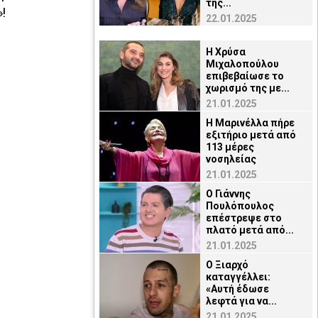
της...
!
22.01.2025
Η Χρύσα
Μιχαλοπούλου
επιβεβαίωσε το
χωρισμό της με...
21.01.2025
Η Μαρινέλλα πήρε
εξιτήριο μετά από
113 μέρες
νοσηλείας
21.01.2025
O Γιάννης
Πουλόπουλος
επέστρεψε στο
πλατό μετά από...
21.01.2025
Ο Ξιαρχό
καταγγέλλει:
«Αυτή έδωσε
λεφτά για να...
21.01.2025