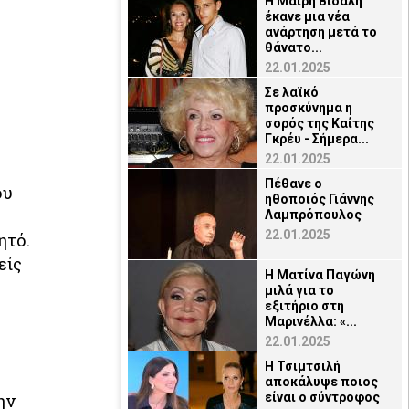
Η Μαίρη Βιδάλη
έκανε μια νέα
ανάρτηση μετά το
θάνατο...
22.01.2025
Σε λαϊκό
προσκύνημα η
σορός της Καίτης
Γκρέυ - Σήμερα...
22.01.2025
Πέθανε ο
ου
ηθοποιός Γιάννης
Λαμπρόπουλος
22.01.2025
ητό.
είς
Η Ματίνα Παγώνη
μιλά για το
εξιτήριο στη
Μαρινέλλα: «...
22.01.2025
Η Τσιμτσιλή
αποκάλυψε ποιος
ην
είναι ο σύντροφος