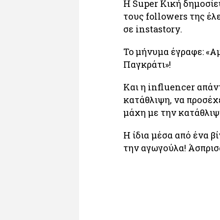
Η Super Κική δημοσίευ
τους followers της έλ
σε instastory.
To μήνυμα έγραφε: «Α
Παγκράτι»!
Και η influencer απάν
κατάθλιψη, να προσέχει
μάχη με την κατάθλιψ
Η ίδια μέσα από ένα β
την αγωγούλα! Άσπρισα