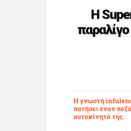
H Supe
παραλίγο
H γνωστή infulenc
πατήσει έναν πεζό
αυτοκίνητό της.