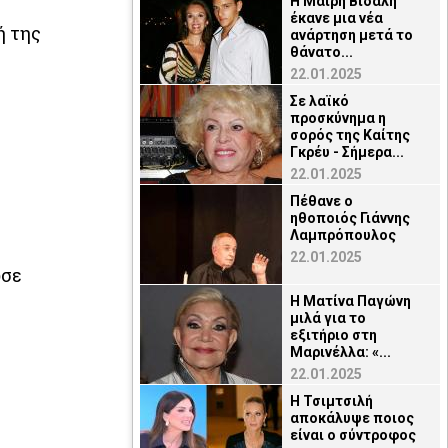
Η Μαίρη Βιδάλη
έκανε μια νέα
ή της
ανάρτηση μετά το
θάνατο...
22.01.2025
Σε λαϊκό
προσκύνημα η
σορός της Καίτης
Γκρέυ - Σήμερα...
22.01.2025
Πέθανε ο
ηθοποιός Γιάννης
Λαμπρόπουλος
22.01.2025
ωσε
Η Ματίνα Παγώνη
μιλά για το
εξιτήριο στη
Μαρινέλλα: «...
22.01.2025
Η Τσιμτσιλή
αποκάλυψε ποιος
είναι ο σύντροφος