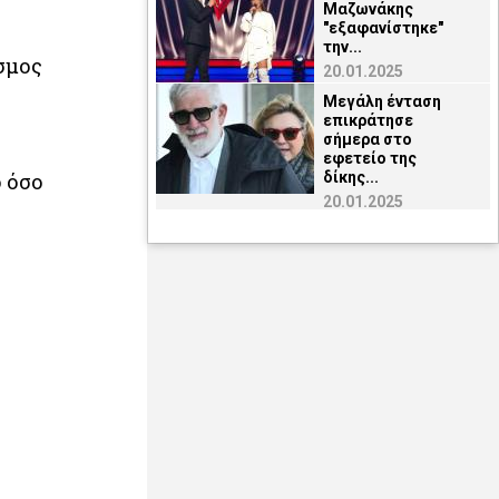
Μαζωνάκης
"εξαφανίστηκε"
την...
όσμος
20.01.2025
Μεγάλη ένταση
επικράτησε
σήμερα στο
εφετείο της
δίκης...
ό όσο
20.01.2025