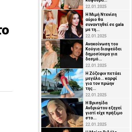
καψούρα...
22.01.2025
Η Μιμή Ντενίση
αύριο θα
το
συναντηθεί σε gala
με τη...
22.01.2025
Ανακοίνωση του
Κούγια διαψεύδει
δημοσίευμα για
δεσμό...
22.01.2025
Η Ζόζεφιν πετάει
μεγάλο... καρφί
για τον πρώην
της...
22.01.2025
Η Βρισηίδα
Ανδριώτου εξηγεί
γιατί είχε πρήξιμο
στο...
22.01.2025