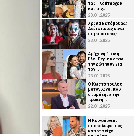
του Πλούταρχου
και της...
23.01.2025
Χρυσά Βατόμουρα:
Δείτε ποιες είναι
οι χειρότερες...
23.01.2025
Αμήχανη ήταν η
Ελευθερίου όταν
την ρώτησαν για
τον...
23.01.2025
Ο Κωστόπουλος
μετανιώνει που
σταμάτησε την
πρωινή...
22.01.2025
Η Καινούργιου
αποκάλυψε πως
κάποτε είχε...