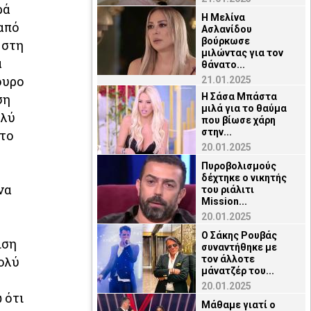
ρά
Η Μελίνα
από
Ασλανίδου
βούρκωσε
 στη
μιλώντας για τον
α
θάνατο...
ουρο
21.01.2025
Η Σάσα Μπάστα
ση
μιλά για το θαύμα
ολύ
που βίωσε χάρη
στην...
 το
20.01.2025
Πυροβολισμούς
δέχτηκε ο νικητής
να
του ριάλιτι
Mission...
20.01.2025
Ο Σάκης Ρουβάς
ιση
συναντήθηκε με
τον άλλοτε
πολύ
μάνατζέρ του...
20.01.2025
 ότι
Μάθαμε γιατί ο