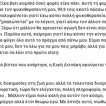
 Είχα βγει κομπλέ όσες φορές είχα πάει. Αυτή τη φο
με τον ψυχοθεραπευτή μου, 99,9 τοις εκατό πάσχω 
 πολυφαίνεται γιατί έχω κάνει πολλή ψυχοθεραπεία
μπαλώνεται" με το λέγειν, γιατί κάνω τον άλλον ν
. Ξέρω ότι μάλλον θα χρειαστεί αγωγή δεν είναι σίγ
αι. Παρόλα αυτά, χαίρομαι γιατί έχω κάνει την κίνη
α φύγει όλο αυτό το πράγμα από πάνω μου. Είμαι π
ό μου, δεν το λέω για να μου πεις μπράβο, αλλά για
εται να λέει στο πρώτο story.
ά βίντεο που ανάρτησε, η Κική Λιτσάκη ακούγεται 
ς δοκιμασίες στη ζωή μου, αλλά τα τελευταία δυομ
φορετική, τώρα δεν ελέγχεται, πολλή πληροφορία, 
ριο... Μάλλον είμαι πολύ καλή για αυτόν τον κόσμο,
ρίεργο αλλά έτσι θεωρώ εγώ. Με έπνιξε αυτό, νιώθω