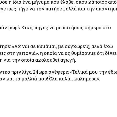
σε η ίδια ένα μήνυμα που έλαβε, όπου κάποιος από
εγε πως πήγε να τον πατήσει, αλλά και την απάντησ
μάν μωρέ Κική, πήγες να με πατήσεις σήμερα στο
τησε: «Αχ ναι σε θυμάμαι, με συγχωρείς, αλλά έχω
ς στη γειτονιά», η οποία να ας θυμίσουμε ότι δίνει
η για την οποία ακολουθεί αγωγή.
ίντεο πριν λίγα 24ωρα ανέφερε: «Τελικά μου την έδ
ν και τα μαλλιά μου! Όλα καλά… καλημέρα».