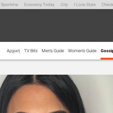
Sportime
Economy Today
City
I Love Style
Check
Αρχική
TV Bits
Men's Guide
Women's Guide
Gossi