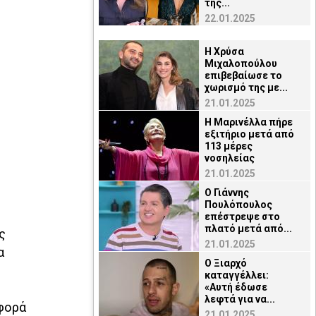
της...
22.01.2025
Η Χρύσα
Μιχαλοπούλου
επιβεβαίωσε το
χωρισμό της με...
21.01.2025
Η Μαρινέλλα πήρε
εξιτήριο μετά από
113 μέρες
νοσηλείας
21.01.2025
O Γιάννης
Πουλόπουλος
επέστρεψε στο
πλατό μετά από...
ς
21.01.2025
α
Ο Ξιαρχό
καταγγέλλει:
«Αυτή έδωσε
λεφτά για να...
 φορά
21.01.2025