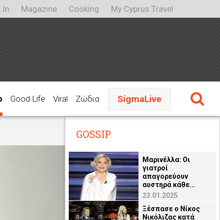
 In
Magazine
Cooking
My Cyprus Travel
SigmaLive
p
Good Life
Viral
Ζώδια
GOSSIP
Μαρινέλλα: Οι
γιατροί
απαγορεύουν
αυστηρά κάθε...
23.01.2025
Ξέσπασε ο Νίκος
Νικόλιζας κατά