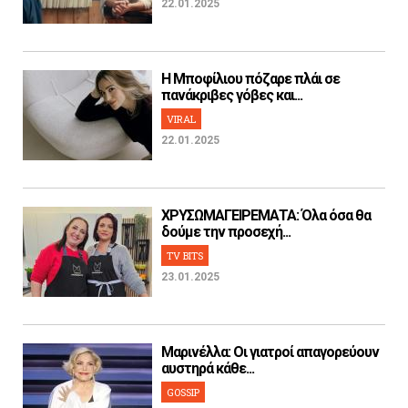
22.01.2025
H Μποφίλιου πόζαρε πλάι σε
πανάκριβες γόβες και...
VIRAL
22.01.2025
ΧΡΥΣΩΜΑΓΕΙΡΕΜΑΤΑ: Όλα όσα θα
δούμε την προσεχή...
TV BITS
23.01.2025
Μαρινέλλα: Οι γιατροί απαγορεύουν
αυστηρά κάθε...
GOSSIP