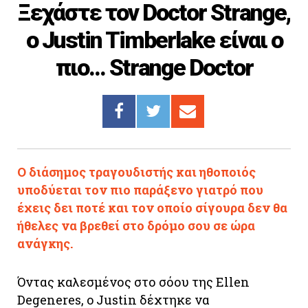
Ξεχάστε τον Doctor Strange,
Cooking
o Justin Timberlake είναι ο
ΛΛΟΙ ΣΥΝΔΕΣΜΟΙ
πιο... Strange Doctor
igma Tv
ημερινή
Ράδιο Πρώτο
 Love Style
Ο διάσημος τραγουδιστής και ηθοποιός
υποδύεται τον πιο παράξενο γιατρό που
έχεις δει ποτέ και τον οποίο σίγουρα δεν θα
ήθελες να βρεθεί στο δρόμο σου σε ώρα
ανάγκης.
Όντας καλεσμένος στο σόου της Ellen
Degeneres, o Justin δέχτηκε να