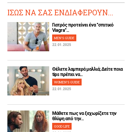
ΙΣΩΣ ΝΑ ΣΑΣ ΕΝΔΙΑΦΕΡΟΥΝ...
Γιατρός προτείνει ένα "σπιτικό
Viagra"...
MEN'S GUIDE
22.01.2025
Θέλετε λαμπερά μαλλιά; Δείτε ποια
tips πρέπει να...
WOMEN'S GUIDE
22.01.2025
Μάθετε πως να ξεχωρίζετε την
θλίψη από την...
GOOD LIFE