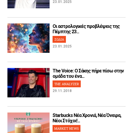
23.01.2025
Οι αστρολογικές προβλέψεις της
Πέμπτης 23...
ΖΩΔΙΑ
23.01.2025
The Voice: Ο Σάκης πήρε πίσω στην
ομάδα του ένα...
THE ANALYZER
29.11.2018
Starbucks Νέα Χρονιά, Νέα Όνειρα,
Νέοι Στόχοι!...
MARKET NEWS